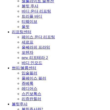
셀룰라이트 솔루션
볼릿 주사
바디 온다 리프팅
트리플 바디
티웨이브
울핏
리프팅센터
페이스 온다 리프팅
세르프
울쎄라피 프라임
포텐자
new 리프테라 2
바디 인모드
쁘띠/볼륨센터
입술필러
풀페이스 필러
쥬베룩
레디어스
스킨보톡스
리쥬란힐러
볼릿주사
볼릿주사란?