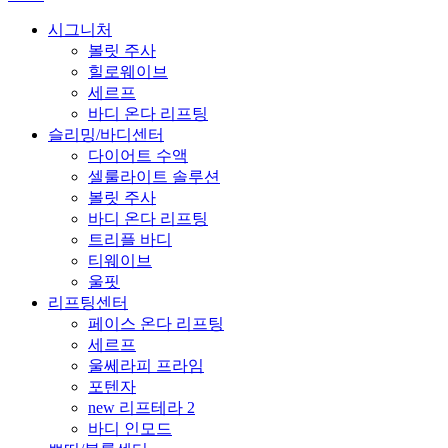
시그니처
볼릿 주사
힐로웨이브
세르프
바디 온다 리프팅
슬리밍/바디센터
다이어트 수액
셀룰라이트 솔루션
볼릿 주사
바디 온다 리프팅
트리플 바디
티웨이브
울핏
리프팅센터
페이스 온다 리프팅
세르프
울쎄라피 프라임
포텐자
new 리프테라 2
바디 인모드