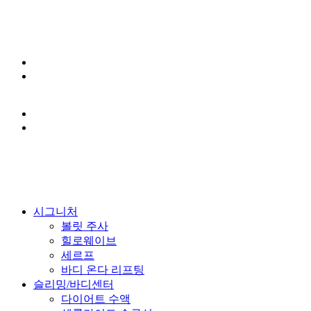
Close
시그니처
Menu
볼릿 주사
힐로웨이브
세르프
바디 온다 리프팅
슬리밍/바디센터
다이어트 수액