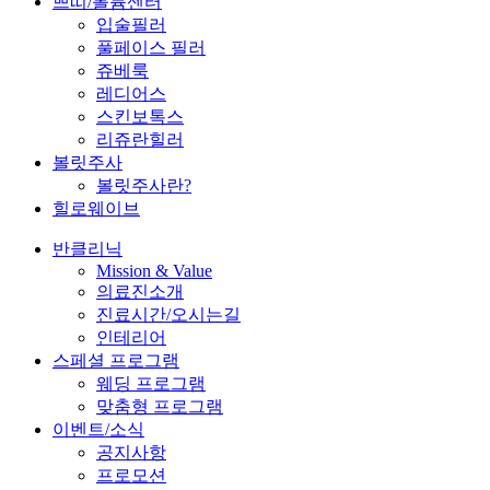
쁘띠/볼륨센터
입술필러
풀페이스 필러
쥬베룩
레디어스
스킨보톡스
리쥬란힐러
볼릿주사
볼릿주사란?
힐로웨이브
반클리닉
Mission & Value
의료진소개
진료시간/오시는길
인테리어
스페셜 프로그램
웨딩 프로그램
맞춤형 프로그램
이벤트/소식
공지사항
프로모션