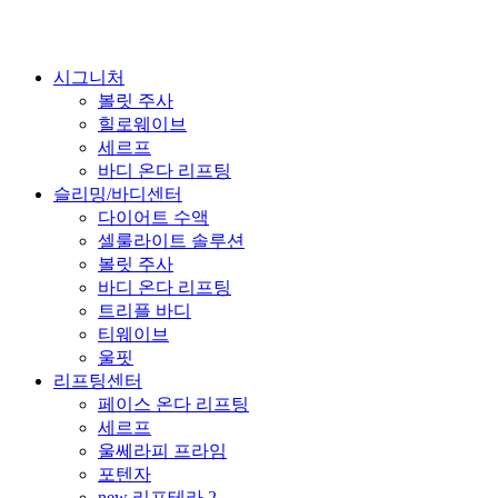
Close
시그니처
Menu
볼릿 주사
힐로웨이브
세르프
바디 온다 리프팅
슬리밍/바디센터
다이어트 수액
셀룰라이트 솔루션
볼릿 주사
바디 온다 리프팅
트리플 바디
티웨이브
울핏
리프팅센터
페이스 온다 리프팅
세르프
울쎄라피 프라임
포텐자
new 리프테라 2