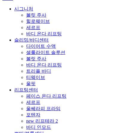
시그니처
볼릿 주사
힐로웨이브
세르프
바디 온다 리프팅
슬리밍/바디센터
다이어트 수액
셀룰라이트 솔루션
볼릿 주사
바디 온다 리프팅
트리플 바디
티웨이브
울핏
리프팅센터
페이스 온다 리프팅
세르프
울쎄라피 프라임
포텐자
new 리프테라 2
바디 인모드