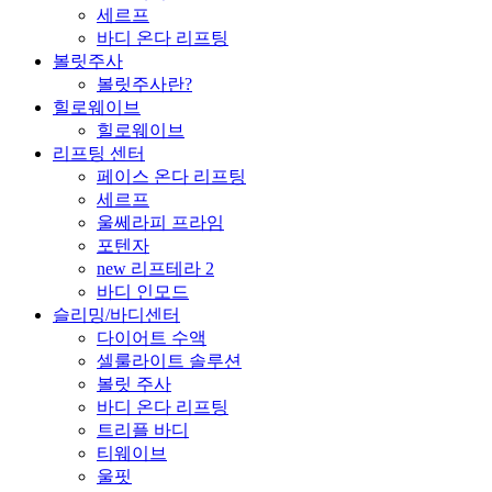
세르프
바디 온다 리프팅
볼릿주사
볼릿주사란?
힐로웨이브
힐로웨이브
리프팅 센터
페이스 온다 리프팅
세르프
울쎄라피 프라임
포텐자
new 리프테라 2
바디 인모드
슬리밍/바디센터
다이어트 수액
셀룰라이트 솔루션
볼릿 주사
바디 온다 리프팅
트리플 바디
티웨이브
울핏