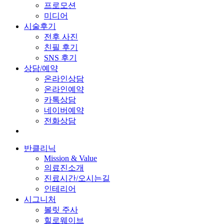
프로모션
미디어
시술후기
전후 사진
친필 후기
SNS 후기
상담/예약
온라인상담
온라인예약
카톡상담
네이버예약
전화상담
반클리닉
Mission & Value
의료진소개
진료시간/오시는길
인테리어
시그니처
볼릿 주사
힐로웨이브