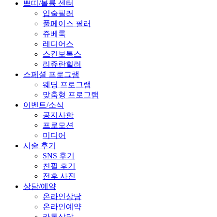
쁘띠/볼륨 센터
입술필러
풀페이스 필러
쥬베룩
레디어스
스킨보톡스
리쥬란힐러
스페셜 프로그램
웨딩 프로그램
맞춤형 프로그램
이벤트/소식
공지사항
프로모션
미디어
시술 후기
SNS 후기
친필 후기
전후 사진
상담/예약
온라인상담
온라인예약
카톡상담