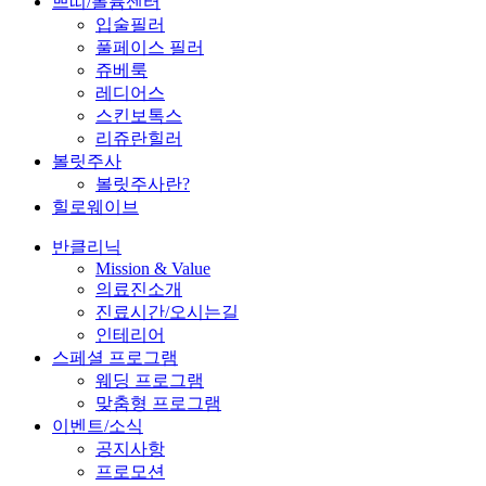
쁘띠/볼륨센터
입술필러
풀페이스 필러
쥬베룩
레디어스
스킨보톡스
리쥬란힐러
볼릿주사
볼릿주사란?
힐로웨이브
반클리닉
Mission & Value
의료진소개
진료시간/오시는길
인테리어
스페셜 프로그램
웨딩 프로그램
맞춤형 프로그램
이벤트/소식
공지사항
프로모션