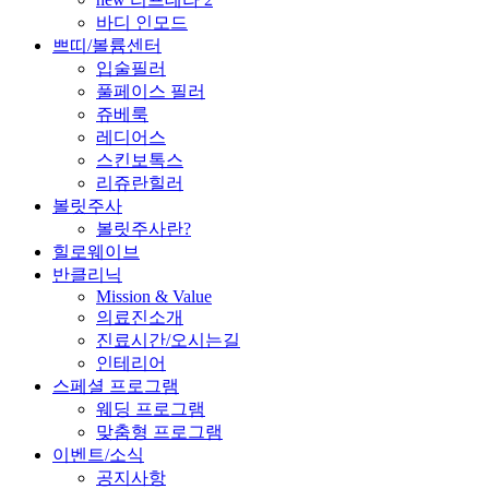
바디 인모드
쁘띠/볼륨센터
입술필러
풀페이스 필러
쥬베룩
레디어스
스킨보톡스
리쥬란힐러
볼릿주사
볼릿주사란?
힐로웨이브
반클리닉
Mission & Value
의료진소개
진료시간/오시는길
인테리어
스페셜 프로그램
웨딩 프로그램
맞춤형 프로그램
이벤트/소식
공지사항