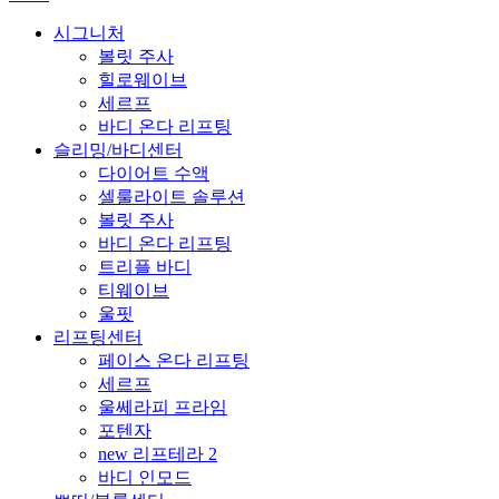
시그니처
볼릿 주사
힐로웨이브
세르프
바디 온다 리프팅
슬리밍/바디센터
다이어트 수액
셀룰라이트 솔루션
볼릿 주사
바디 온다 리프팅
트리플 바디
티웨이브
울핏
리프팅센터
페이스 온다 리프팅
세르프
울쎄라피 프라임
포텐자
new 리프테라 2
바디 인모드