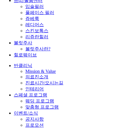
쁘띠/볼륨센터
입술필러
풀페이스 필러
쥬베룩
레디어스
스킨보톡스
리쥬란힐러
볼릿주사
볼릿주사란?
힐로웨이브
반클리닉
Mission & Value
의료진소개
진료시간/오시는길
인테리어
스페셜 프로그램
웨딩 프로그램
맞춤형 프로그램
이벤트/소식
공지사항
프로모션