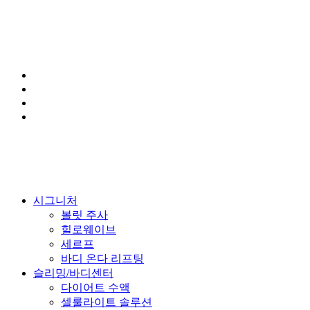
Close
시그니처
Menu
볼릿 주사
힐로웨이브
세르프
바디 온다 리프팅
슬리밍/바디센터
다이어트 수액
셀룰라이트 솔루션