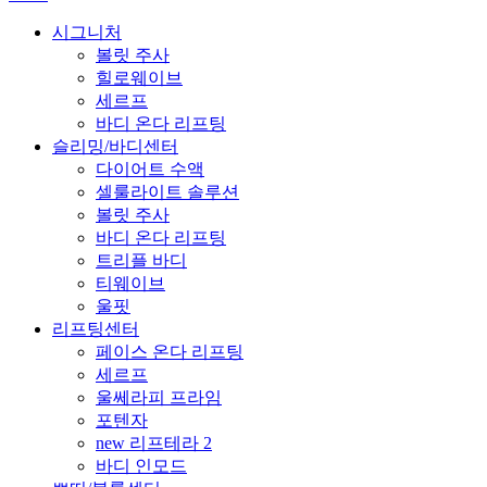
시그니처
볼릿 주사
힐로웨이브
세르프
바디 온다 리프팅
슬리밍/바디센터
다이어트 수액
셀룰라이트 솔루션
볼릿 주사
바디 온다 리프팅
트리플 바디
티웨이브
울핏
리프팅센터
페이스 온다 리프팅
세르프
울쎄라피 프라임
포텐자
new 리프테라 2
바디 인모드