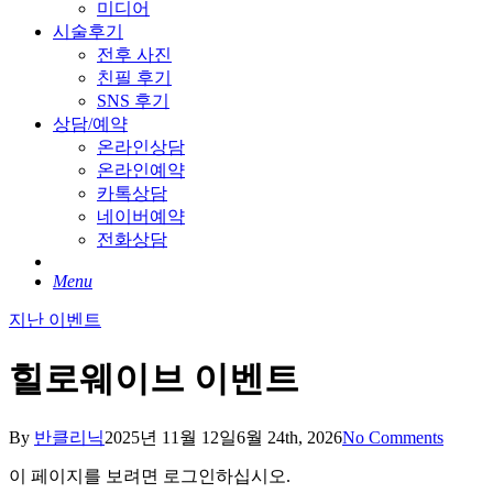
미디어
시술후기
전후 사진
친필 후기
SNS 후기
상담/예약
온라인상담
온라인예약
카톡상담
네이버예약
전화상담
Menu
지난 이벤트
힐로웨이브 이벤트
By
반클리닉
2025년 11월 12일
6월 24th, 2026
No Comments
이 페이지를 보려면 로그인하십시오.