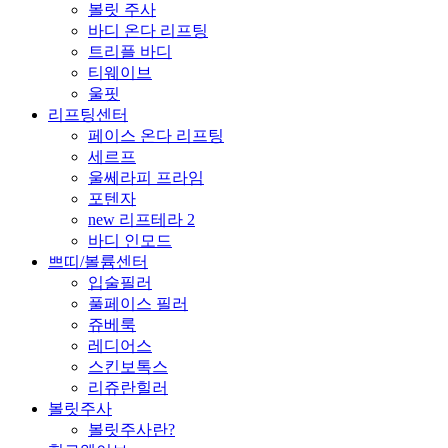
볼릿 주사
바디 온다 리프팅
트리플 바디
티웨이브
울핏
리프팅센터
페이스 온다 리프팅
세르프
울쎄라피 프라임
포텐자
new 리프테라 2
바디 인모드
쁘띠/볼륨센터
입술필러
풀페이스 필러
쥬베룩
레디어스
스킨보톡스
리쥬란힐러
볼릿주사
볼릿주사란?