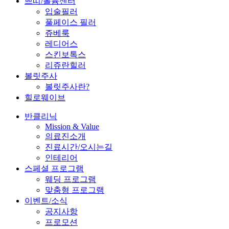
쁘띠/볼륨센터
입술필러
풀페이스 필러
쥬베룩
레디어스
스킨보톡스
리쥬란힐러
볼릿주사
볼릿주사란?
힐로웨이브
반클리닉
Mission & Value
의료진소개
진료시간/오시는길
인테리어
스페셜 프로그램
웨딩 프로그램
맞춤형 프로그램
이벤트/소식
공지사항
프로모션