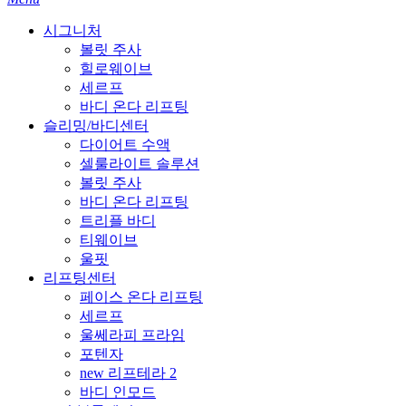
시그니처
볼릿 주사
힐로웨이브
세르프
바디 온다 리프팅
슬리밍/바디센터
다이어트 수액
셀룰라이트 솔루션
볼릿 주사
바디 온다 리프팅
트리플 바디
티웨이브
울핏
리프팅센터
페이스 온다 리프팅
세르프
울쎄라피 프라임
포텐자
new 리프테라 2
바디 인모드