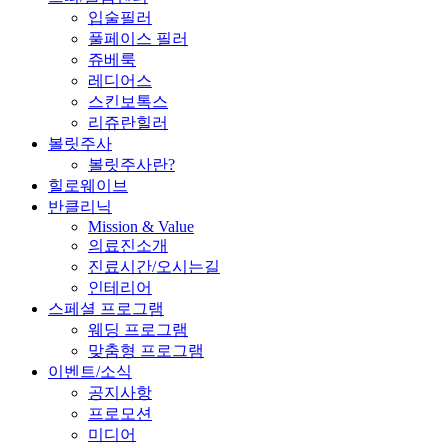
입술필러
풀페이스 필러
쥬베룩
레디어스
스킨보톡스
리쥬란힐러
볼릿주사
볼릿주사란?
힐로웨이브
반클리닉
Mission & Value
의료진소개
진료시간/오시는길
인테리어
스페셜 프로그램
웨딩 프로그램
맞춤형 프로그램
이벤트/소식
공지사항
프로모션
미디어