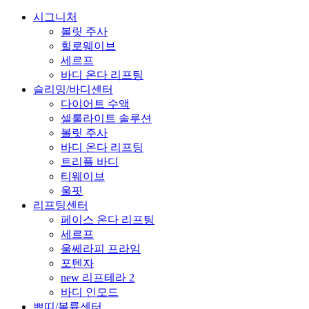
Close
시그니처
Menu
볼릿 주사
힐로웨이브
세르프
바디 온다 리프팅
슬리밍/바디센터
다이어트 수액
셀룰라이트 솔루션
볼릿 주사
바디 온다 리프팅
트리플 바디
티웨이브
울핏
리프팅센터
페이스 온다 리프팅
세르프
울쎄라피 프라임
포텐자
new 리프테라 2
바디 인모드
쁘띠/볼륨센터