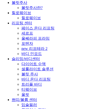
볼릿주사
볼릿주사란?
힐로웨이브
힐로웨이브
리프팅 센터
페이스 온다 리프팅
세르프
울쎄라피 프라임
포텐자
new 리프테라 2
바디 인모드
슬리밍/바디센터
다이어트 수액
셀룰라이트 솔루션
볼릿 주사
바디 온다 리프팅
트리플 바디
티웨이브
울핏
쁘띠/볼륨 센터
입술필러