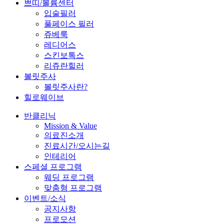
쁘띠/볼륨센터
입술필러
풀페이스 필러
쥬베룩
레디어스
스킨보톡스
리쥬란힐러
볼릿주사
볼릿주사란?
힐로웨이브
반클리닉
Mission & Value
의료진소개
진료시간/오시는길
인테리어
스페셜 프로그램
웨딩 프로그램
맞춤형 프로그램
이벤트/소식
공지사항
프로모션