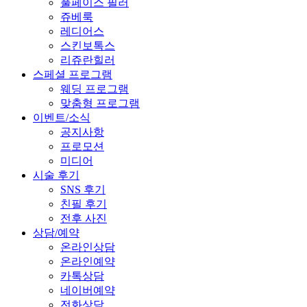
풀페이스 필러
쥬베룩
레디어스
스킨보톡스
리쥬란힐러
스페셜 프로그램
웨딩 프로그램
맞춤형 프로그램
이벤트/소식
공지사항
프로모션
미디어
시술 후기
SNS 후기
친필 후기
전후 사진
상담/예약
온라인상담
온라인예약
카톡상담
네이버예약
전화상담