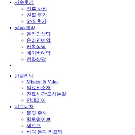
시술후기
전후 사진
친필 후기
SNS 후기
상담/예약
온라인상담
온라인예약
카톡상담
네이버예약
전화상담
반클리닉
Mission & Value
의료진소개
진료시간/오시는길
인테리어
시그니처
볼릿 주사
힐로웨이브
세르프
바디 온다 리프팅